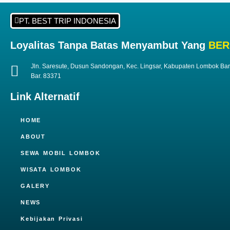
PT. BEST TRIP INDONESIA
Loyalitas Tanpa Batas Menyambut Yang
BER
Jln. Saresute, Dusun Sandongan, Kec. Lingsar, Kabupaten Lombok Ba
Bar. 83371
Link Alternatif
HOME
ABOUT
SEWA MOBIL LOMBOK
WISATA LOMBOK
GALERY
NEWS
Kebijakan Privasi