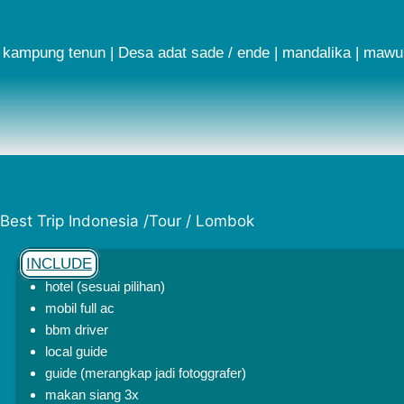
kampung tenun | Desa adat sade / ende | mandalika | mawun | ta
Best Trip Indonesia /Tour / Lombok
INCLUDE
hotel (sesuai pilihan)
mobil full ac
bbm driver
local guide
guide (merangkap jadi fotoggrafer)
makan siang 3x