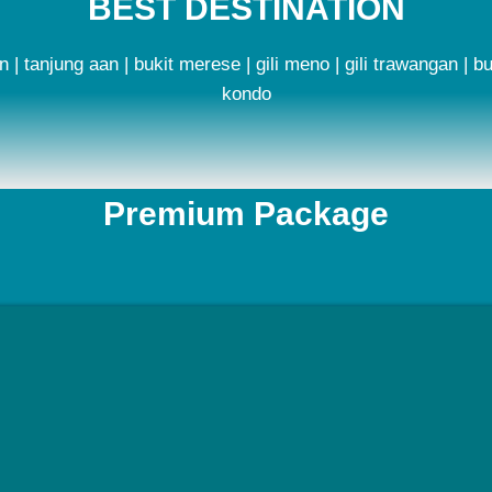
BEST DESTINATION
njung aan | bukit merese | gili meno | gili trawangan | bukit 
kondo
Premium Package